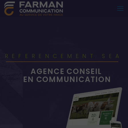
R
E
F
E
R
E
N
C
E
M
E
N
T
S
E
A
AGENCE CONSEIL
EN COMMUNICATION