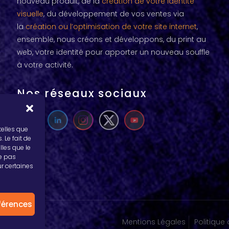
nouveau produit, de la
création de votre identité
visuelle
, du développement de vos ventes via
la
création ou l’optimisation de votre site internet
,
ensemble, nous créons et développons, du print au
web, votre identité pour apporter un nouveau souffle
à votre activité.
Nos réseaux sociaux
telles que
 Le fait de
lles que le
ne pas
ur certaines
éférences
Mentions Légales
Politique 