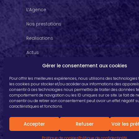
L’Agence
Nos prestations
Realisations
Actus
Gérer le consentement aux cookies
Pour offrir les meilleures expériences, nous utilisons des technologies 
les cookies pour stocker et/ou accéder aux informations des appareils.
consentir à ces technologies nous permettra de traiter des données te
comportement de navigation ou les ID uniques sur ce site. Le fait de 
consentir ou de retirer son consentement peut avoir un effet négatif s
caractéristiques et fonctions.
Accepter
Refuser
Voir les pr
© 2019 Farman V2. Tous droits réservés.
Politique de cookies
Politique de confidentialité