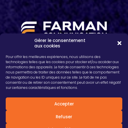
Gérer le consentement
aux cookies
2, rue Léon Patoux, CS 50001
51664 REIMS cedex
Pour offrir les meilleures expériences, nous utilisons des
03 26 04 75 24
technologies telles que les cookies pour stocker et/ou accéder aux
informations des appareils. Le fait de consentir à ces technologies
nous permettra de traiter des données telles que le comportement
de navigation ou les ID uniques sur ce site. Le fait de ne pas
consentir ou de retirer son consentement peut avoir un effet négatif
sur certaines caractéristiques et fonctions.
Accepter
© 2019 Farman V2. Tous droits réservés.
Refuser
Mentions Légales
Politique de confidentialité