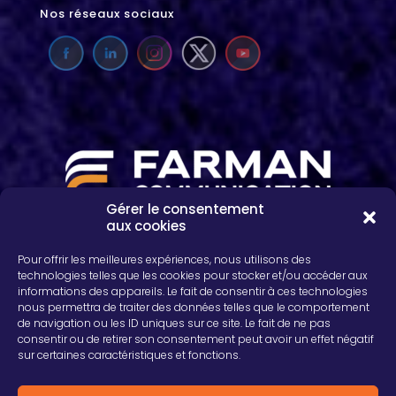
Nos réseaux sociaux
Gérer le consentement
aux cookies
2, rue Léon Patoux, CS 50001
51664 REIMS cedex
Pour offrir les meilleures expériences, nous utilisons des
03 26 04 75 24
technologies telles que les cookies pour stocker et/ou accéder aux
informations des appareils. Le fait de consentir à ces technologies
nous permettra de traiter des données telles que le comportement
de navigation ou les ID uniques sur ce site. Le fait de ne pas
consentir ou de retirer son consentement peut avoir un effet négatif
sur certaines caractéristiques et fonctions.