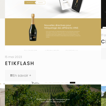
17 
C
15 mai 2023
N
ETIKFLASH
En savoir +