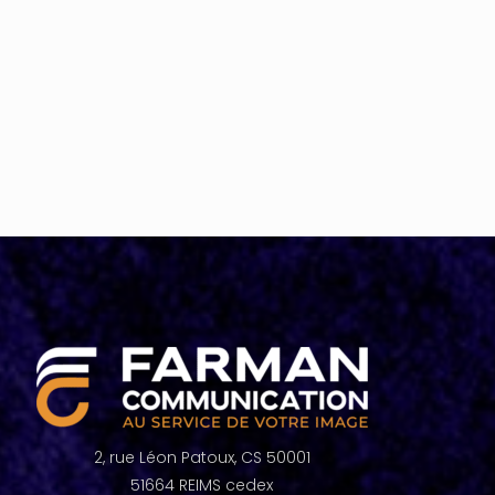
2, rue Léon Patoux, CS 50001
51664 REIMS cedex