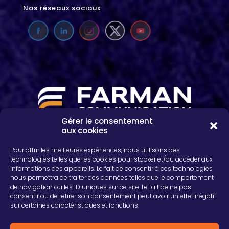
Nos réseaux sociaux
Gérer le consentement
aux cookies
2, rue Léon Patoux, CS 50001
51664 REIMS cedex
Pour offrir les meilleures expériences, nous utilisons des
03 26 04 75 24
technologies telles que les cookies pour stocker et/ou accéder aux
informations des appareils. Le fait de consentir à ces technologies
nous permettra de traiter des données telles que le comportement
de navigation ou les ID uniques sur ce site. Le fait de ne pas
consentir ou de retirer son consentement peut avoir un effet négatif
sur certaines caractéristiques et fonctions.