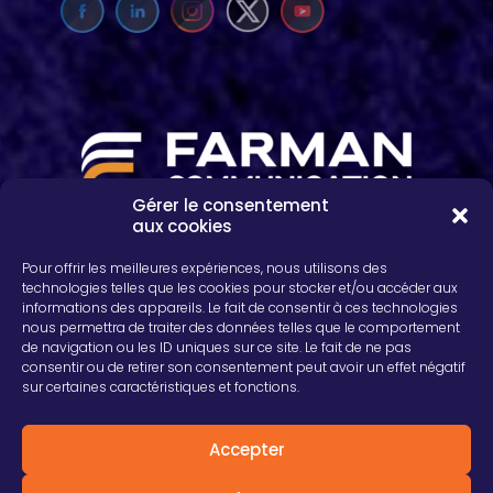
Gérer le consentement
aux cookies
2, rue Léon Patoux, CS 50001
51664 REIMS cedex
Pour offrir les meilleures expériences, nous utilisons des
03 26 04 75 24
technologies telles que les cookies pour stocker et/ou accéder aux
informations des appareils. Le fait de consentir à ces technologies
nous permettra de traiter des données telles que le comportement
de navigation ou les ID uniques sur ce site. Le fait de ne pas
consentir ou de retirer son consentement peut avoir un effet négatif
sur certaines caractéristiques et fonctions.
Accepter
© 2019 Farman V2. Tous droits réservés.