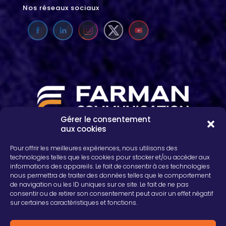
Nos réseaux sociaux
Gérer le consentement
aux cookies
2, rue Léon Patoux, CS 50001
51664 REIMS cedex
Pour offrir les meilleures expériences, nous utilisons des
03 26 04 75 24
technologies telles que les cookies pour stocker et/ou accéder aux
informations des appareils. Le fait de consentir à ces technologies
nous permettra de traiter des données telles que le comportement
de navigation ou les ID uniques sur ce site. Le fait de ne pas
consentir ou de retirer son consentement peut avoir un effet négatif
sur certaines caractéristiques et fonctions.