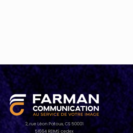
2, rue Léon Patoux, CS 50001
51664 REIMS cedex