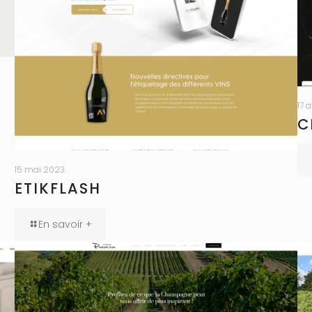
17 
C
15 mai 2023
N
ETIKFLASH
En savoir +