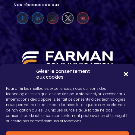
Nos réseaux sociaux
Gérer le consentement
aux cookies
2, rue Léon Patoux, CS 50001
51664 REIMS cedex
Pour offrir les meilleures expériences, nous utilisons des
03 26 04 75 24
technologies telles que les cookies pour stocker et/ou accéder aux
informations des appareils. Le fait de consentir à ces technologies
nous permettra de traiter des données telles que le comportement
de navigation ou les ID uniques sur ce site. Le fait de ne pas
consentir ou de retirer son consentement peut avoir un effet négatif
sur certaines caractéristiques et fonctions.