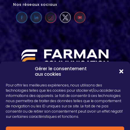
Nos réseaux sociaux
Gérer le consentement
aux cookies
2, rue Léon Patoux, CS 50001
51664 REIMS cedex
Pour offrir les meilleures expériences, nous utilisons des
03 26 04 75 24
technologies telles que les cookies pour stocker et/ou accéder aux
informations des appareils. Le fait de consentir à ces technologies
nous permettra de traiter des données telles que le comportement
de navigation ou les ID uniques sur ce site. Le fait de ne pas
consentir ou de retirer son consentement peut avoir un effet négatif
sur certaines caractéristiques et fonctions.