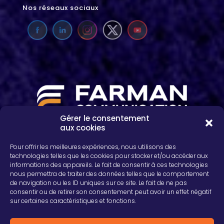
Nos réseaux sociaux
Gérer le consentement
aux cookies
2, rue Léon Patoux, CS 50001
51664 REIMS cedex
Pour offrir les meilleures expériences, nous utilisons des
03 26 04 75 24
technologies telles que les cookies pour stocker et/ou accéder aux
informations des appareils. Le fait de consentir à ces technologies
nous permettra de traiter des données telles que le comportement
de navigation ou les ID uniques sur ce site. Le fait de ne pas
consentir ou de retirer son consentement peut avoir un effet négatif
sur certaines caractéristiques et fonctions.