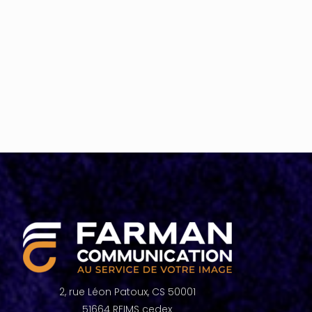
2, rue Léon Patoux, CS 50001
51664 REIMS cedex