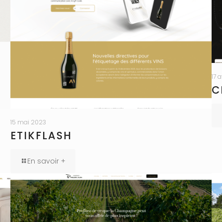
17 
C
15 mai 2023
N
ETIKFLASH
En savoir +