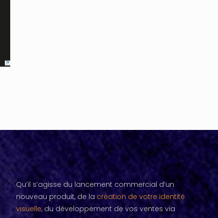
Qu’il s’agisse du lancement commercial d’un
nouveau produit, de la
création de votre identité
visuelle
, du développement de vos ventes via