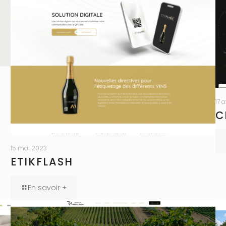
17 
C
15 mai 2023
N
ETIKFLASH
En savoir +