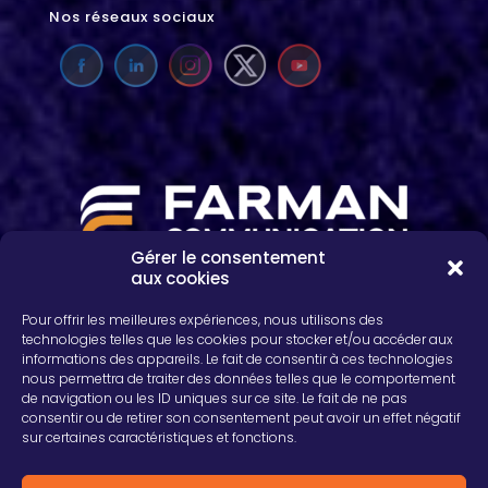
Nos réseaux sociaux
Gérer le consentement
aux cookies
2, rue Léon Patoux, CS 50001
51664 REIMS cedex
Pour offrir les meilleures expériences, nous utilisons des
03 26 04 75 24
technologies telles que les cookies pour stocker et/ou accéder aux
informations des appareils. Le fait de consentir à ces technologies
nous permettra de traiter des données telles que le comportement
de navigation ou les ID uniques sur ce site. Le fait de ne pas
consentir ou de retirer son consentement peut avoir un effet négatif
sur certaines caractéristiques et fonctions.